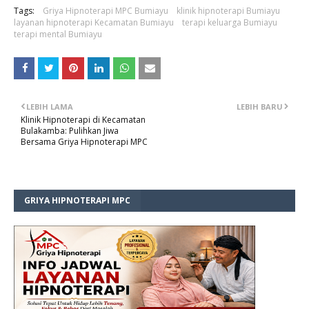
Tags:
Griya Hipnoterapi MPC Bumiayu
klinik hipnoterapi Bumiayu
layanan hipnoterapi Kecamatan Bumiayu
terapi keluarga Bumiayu
terapi mental Bumiayu
LEBIH LAMA
LEBIH BARU
Klinik Hipnoterapi di Kecamatan
Bulakamba: Pulihkan Jiwa
Bersama Griya Hipnoterapi MPC
GRIYA HIPNOTERAPI MPC