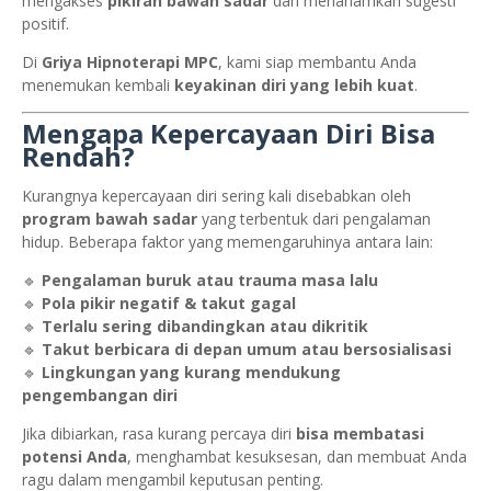
mengakses
pikiran bawah sadar
dan menanamkan sugesti
positif.
Di
Griya Hipnoterapi MPC
, kami siap membantu Anda
menemukan kembali
keyakinan diri yang lebih kuat
.
Mengapa Kepercayaan Diri Bisa
Rendah?
Kurangnya kepercayaan diri sering kali disebabkan oleh
program bawah sadar
yang terbentuk dari pengalaman
hidup. Beberapa faktor yang memengaruhinya antara lain:
🔹
Pengalaman buruk atau trauma masa lalu
🔹
Pola pikir negatif & takut gagal
🔹
Terlalu sering dibandingkan atau dikritik
🔹
Takut berbicara di depan umum atau bersosialisasi
🔹
Lingkungan yang kurang mendukung
pengembangan diri
Jika dibiarkan, rasa kurang percaya diri
bisa membatasi
potensi Anda
, menghambat kesuksesan, dan membuat Anda
ragu dalam mengambil keputusan penting.