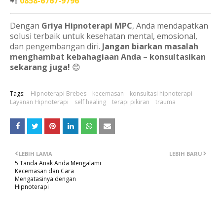
📲
0858-6767-9796
Dengan
Griya Hipnoterapi MPC
, Anda mendapatkan
solusi terbaik untuk kesehatan mental, emosional,
dan pengembangan diri.
Jangan biarkan masalah
menghambat kebahagiaan Anda – konsultasikan
sekarang juga!
😊
Tags:
Hipnoterapi Brebes
kecemasan
konsultasi hipnoterapi
Layanan Hipnoterapi
self healing
terapi pikiran
trauma
LEBIH LAMA
LEBIH BARU
5 Tanda Anak Anda Mengalami
Kecemasan dan Cara
Mengatasinya dengan
Hipnoterapi