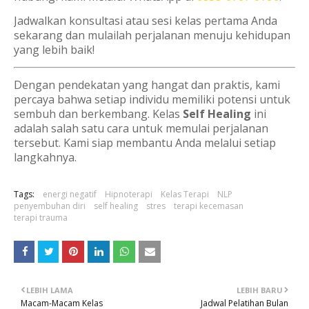
Jadwalkan konsultasi atau sesi kelas pertama Anda
sekarang dan mulailah perjalanan menuju kehidupan
yang lebih baik!
Dengan pendekatan yang hangat dan praktis, kami
percaya bahwa setiap individu memiliki potensi untuk
sembuh dan berkembang. Kelas
Self Healing
ini
adalah salah satu cara untuk memulai perjalanan
tersebut. Kami siap membantu Anda melalui setiap
langkahnya.
Tags:
energi negatif
Hipnoterapi
Kelas Terapi
NLP
penyembuhan diri
self healing
stres
terapi kecemasan
terapi trauma
LEBIH LAMA
LEBIH BARU
Macam-Macam Kelas
Jadwal Pelatihan Bulan