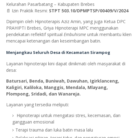
Kelurahan Pasarbatang – Kabupaten Brebes
📄 Izin Praktik Resmi:
STPT 503.10/DPMPTSP/00409/V/2024
Dipimpin oleh Hipnoterapis Aziz Amin, yang juga Ketua DPC
PRAHIPTI Brebes, Griya Hipnoterapi MPC menggunakan
pendekatan reflektif spiritual
Embuhisme
untuk membantu klien
mencapai ketenangan dan keseimbangan batin.
Menjangkau Seluruh Desa di Kecamatan Sirampog
Layanan hipnoterapi kini dapat dinikmati oleh masyarakat di
desa:
Batursari, Benda, Buniwah, Dawuhan, Igirklanceng,
Kaligiri, Kaliloka, Manggis, Mendala, Mlayang,
Plompong, Sridadi, dan Wanareja.
Layanan yang tersedia meliputi:
Hipnoterapi untuk mengatasi stres, kecemasan, dan
gangguan emosional
Terapi trauma dan luka batin masa lalu
Relaksasi pikiran, terapi tidur, dan pengaturan emosi