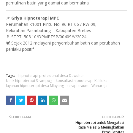
pemulihan batin yang damai dan bermakna.
📌
Griya Hipnoterapi MPC
Perumahan K1001 Pintu No. 96 RT 06 / RW 09,
Kelurahan Pasarbatang – Kabupaten Brebes
📄 STPT: 503.10/DPMPTSP/00409/V/2024
🕊 Sejak 2012 melayani penyembuhan batin dan perubahan
perilaku positif
Tags:
hipnoterapi profesional desa Dawuhan
klinik hipnoterapi Sirampog
konsultasi hipnoterapi Kaliloka
layanan hipnoterapi desa Mlayang
terapi trauma Wanareja
LEBIH LAMA
LEBIH BARU
Hipnoterapi untuk Mengatasi
Rasa Malas & Meningkatkan
Produktivitas