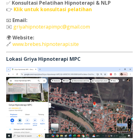
✅
Konsultasi Pelatihan Hipnoterapi & NLP
👉
Klik untuk konsultasi pelatihan
📧
Email:
✉️
griyahipnoterapimpc@gmail.com
🌍
Website:
🔗
www.brebes.hipnoterapi.site
Lokasi Griya Hipnoterapi MPC