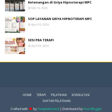
Ketenangan di Griya Hipnoterapi MPC
Mei 10, 2025
SOP LAYANAN GRIYA HIPNOTERAPI MPC
April 05, 2026
SESI PRA TERAPI
April 03, 2026
HOME
TERAPI
PELATIHAN
KONSULTASI
DAFTAR PELATIHAN
Crafted with
by
TemplatesYard
| Distributed by
Free Blogger