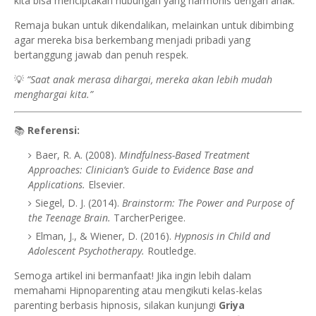
kita bisa menciptakan hubungan yang harmonis dengan anak.
Remaja bukan untuk dikendalikan, melainkan untuk dibimbing
agar mereka bisa berkembang menjadi pribadi yang
bertanggung jawab dan penuh respek.
💡
“Saat anak merasa dihargai, mereka akan lebih mudah
menghargai kita.”
📚
Referensi:
Baer, R. A. (2008).
Mindfulness-Based Treatment
Approaches: Clinician’s Guide to Evidence Base and
Applications.
Elsevier.
Siegel, D. J. (2014).
Brainstorm: The Power and Purpose of
the Teenage Brain.
TarcherPerigee.
Elman, J., & Wiener, D. (2016).
Hypnosis in Child and
Adolescent Psychotherapy.
Routledge.
Semoga artikel ini bermanfaat! Jika ingin lebih dalam
memahami Hipnoparenting atau mengikuti kelas-kelas
parenting berbasis hipnosis, silakan kunjungi
Griya