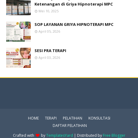
Ketenangan di Griya Hipnoterapi MPC
Mei 10, 2025
SOP LAYANAN GRIYA HIPNOTERAPI MPC
April 05, 2026
SESI PRA TERAPI
April 03, 2026
HOME
TERAPI
PELATIHAN
KONSULTASI
DAFTAR PELATIHAN
Crafted with
by
TemplatesYard
| Distributed by
Free Blogger