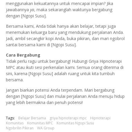
menggunakan kekuatannya untuk mencapai impian? Jika
jawabannya
ya
, maka sekaranglah waktunya bergabung
dengan [Ngopi Susu].
Bersama kami, Anda tidak hanya akan belajar, tetapi juga
menemukan keluarga baru yang mendukung perjalanan Anda.
Jadi, ambil secangkir kopi Anda, buka pikiran, dan mari ngobrol
santai bersama kami di [Ngopi Susu].
Cara Bergabung
Tidak perlu ragu untuk bergabung! Hubungi Griya Hipnoterapi
MPC atau ikuti sesi perkenalan kami. Semua orang diterima di
sini, karena [Ngopi Susu] adalah ruang untuk kita tumbuh
bersama.
Jangan biarkan potensi Anda terpendam. Mari bergabung
dengan [Ngopi Susu] dan mulai perjalanan Anda menuju hidup
yang lebih bermakna dan penuh potensi!
Tags:
Belajar Bersama
griya hipnoterapi mpc
Hipnoterapi
Komunitas
Komunitas MPC
Komunitas Ngopi Susu
Ngobrilin Pikiran
WA Group