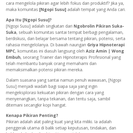
cara mengelola pikiran agar lebih fokus dan produktif? Jika ya,
maka komunitas
[Ngopi Susu]
adalah tempat yang Anda cari.
Apa Itu [Ngopi Susu]?
[Ngopi Susu] adalah singkatan dari
Ngobrolin Pikiran Suka-
Suka
, sebuah komunitas santai tempat berbagi pengalaman,
berdiskusi, dan belajar bersama tentang pikiran, potensi, serta
rahasia mengelolanya. Di bawah naungan
Griya Hipnoterapi
MPC
, komunitas ini diasuh langsung oleh
Aziz Amin | Wong
Embuh
, seorang Trainer dan Hipnoterapis Profesional yang
telah membantu banyak orang memahami dan
memaksimalkan potensi pikiran mereka.
Dalam suasana yang santai namun penuh wawasan, [Ngopi
Susu] menjadi wadah bagi siapa saja yang ingin
mengeksplorasi kekuatan pikiran dengan cara yang
menyenangkan, tanpa tekanan, dan tentu saja, sambil
ditemani secangkir kopi hangat.
Kenapa Pikiran Penting?
Pikiran adalah alat paling kuat yang kita miliki. Ia adalah
penggerak utama di balik setiap keputusan, tindakan, dan