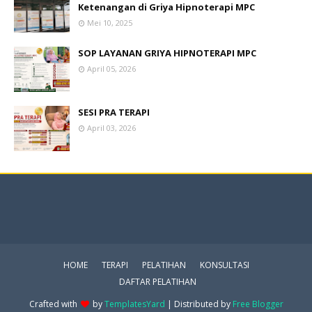
Ketenangan di Griya Hipnoterapi MPC
Mei 10, 2025
SOP LAYANAN GRIYA HIPNOTERAPI MPC
April 05, 2026
SESI PRA TERAPI
April 03, 2026
HOME
TERAPI
PELATIHAN
KONSULTASI
DAFTAR PELATIHAN
Crafted with
by
TemplatesYard
| Distributed by
Free Blogger