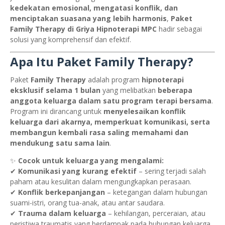
kedekatan emosional, mengatasi konflik, dan
menciptakan suasana yang lebih harmonis
,
Paket
Family Therapy di Griya Hipnoterapi MPC
hadir sebagai
solusi yang komprehensif dan efektif.
Apa Itu Paket Family Therapy?
Paket
Family Therapy
adalah program
hipnoterapi
eksklusif selama 1 bulan
yang melibatkan
beberapa
anggota keluarga dalam satu program terapi bersama
.
Program ini dirancang untuk
menyelesaikan konflik
keluarga dari akarnya, memperkuat komunikasi, serta
membangun kembali rasa saling memahami dan
mendukung satu sama lain
.
✨
Cocok untuk keluarga yang mengalami:
✔
Komunikasi yang kurang efektif
– sering terjadi salah
paham atau kesulitan dalam mengungkapkan perasaan.
✔
Konflik berkepanjangan
– ketegangan dalam hubungan
suami-istri, orang tua-anak, atau antar saudara.
✔
Trauma dalam keluarga
– kehilangan, perceraian, atau
peristiwa traumatis yang berdampak pada hubungan keluarga.