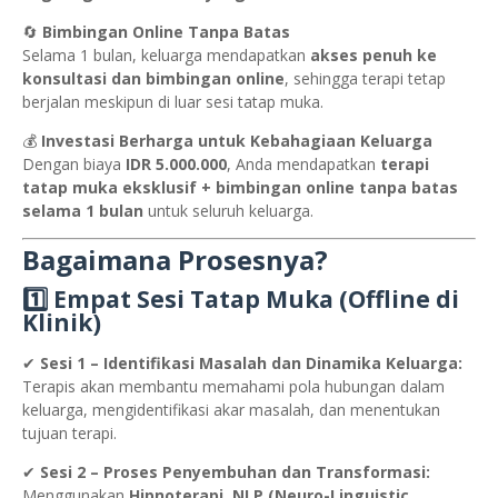
🔄
Bimbingan Online Tanpa Batas
Selama 1 bulan, keluarga mendapatkan
akses penuh ke
konsultasi dan bimbingan online
, sehingga terapi tetap
berjalan meskipun di luar sesi tatap muka.
💰
Investasi Berharga untuk Kebahagiaan Keluarga
Dengan biaya
IDR 5.000.000
, Anda mendapatkan
terapi
tatap muka eksklusif + bimbingan online tanpa batas
selama 1 bulan
untuk seluruh keluarga.
Bagaimana Prosesnya?
1️⃣ Empat Sesi Tatap Muka (Offline di
Klinik)
✔
Sesi 1 – Identifikasi Masalah dan Dinamika Keluarga:
Terapis akan membantu memahami pola hubungan dalam
keluarga, mengidentifikasi akar masalah, dan menentukan
tujuan terapi.
✔
Sesi 2 – Proses Penyembuhan dan Transformasi:
Menggunakan
Hipnoterapi, NLP (Neuro-Linguistic