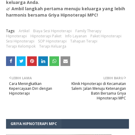
keluarga Anda.
🌿
Ambil langkah pertama menuju keluarga yang lebih
harmonis bersama Griya Hipnoterapi MPC!
Tags:
Artikel
Biaya Sesi Hipnoterapi
Family Therapy
Hipnoterapi
Hipnoterapi Paket
Info Layanan
Paket Hipnoterapi
Sesi Hipnoterapi
SOP Hipnoterapi
Tahapan Terapi
Terapi Kelompok
Terapi Keluarga
LEBIH LAMA
LEBIH BARU
Cara Meningkatkan
Klinik Hipnoterapi di Kecamatan
Kepercayaan Diri dengan
Salem: Jalan Menuju Ketenangan
Hipnoterapi
Batin Bersama Griya
Hipnoterapi MPC
GRIYA HIPNOTERAPI MPC