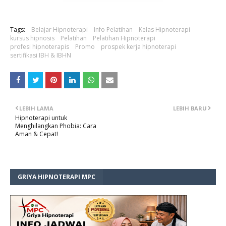
Tags:
Belajar Hipnoterapi
Info Pelatihan
Kelas Hipnoterapi
kursus hipnosis
Pelatihan
Pelatihan Hipnoterapi
profesi hipnoterapis
Promo
prospek kerja hipnoterapi
sertifikasi IBH & IBHN
LEBIH LAMA
LEBIH BARU
Hipnoterapi untuk
Menghilangkan Phobia: Cara
Aman & Cepat!
GRIYA HIPNOTERAPI MPC