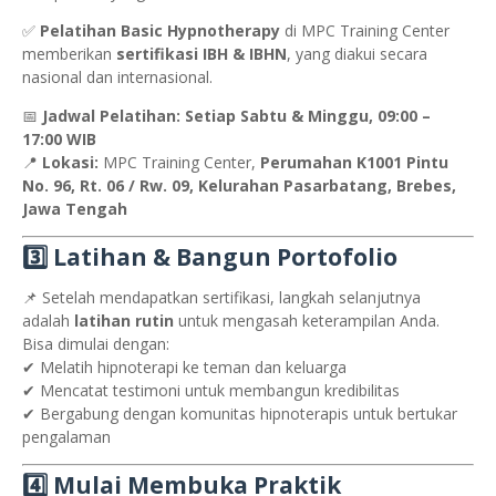
✅
Pelatihan Basic Hypnotherapy
di MPC Training Center
memberikan
sertifikasi IBH & IBHN
, yang diakui secara
nasional dan internasional.
📅
Jadwal Pelatihan:
Setiap Sabtu & Minggu, 09:00 –
17:00 WIB
📍
Lokasi:
MPC Training Center,
Perumahan K1001 Pintu
No. 96, Rt. 06 / Rw. 09, Kelurahan Pasarbatang, Brebes,
Jawa Tengah
3️⃣ Latihan & Bangun Portofolio
📌 Setelah mendapatkan sertifikasi, langkah selanjutnya
adalah
latihan rutin
untuk mengasah keterampilan Anda.
Bisa dimulai dengan:
✔ Melatih hipnoterapi ke teman dan keluarga
✔ Mencatat testimoni untuk membangun kredibilitas
✔ Bergabung dengan komunitas hipnoterapis untuk bertukar
pengalaman
4️⃣ Mulai Membuka Praktik