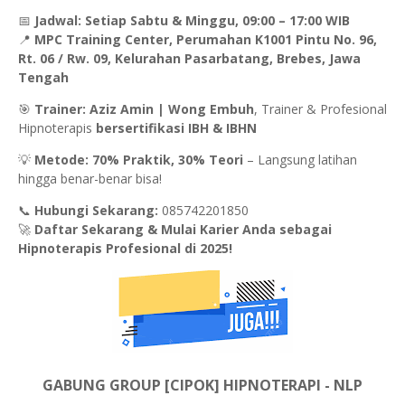
📅
Jadwal:
Setiap Sabtu & Minggu, 09:00 – 17:00 WIB
📍
MPC Training Center, Perumahan K1001 Pintu No. 96,
Rt. 06 / Rw. 09, Kelurahan Pasarbatang, Brebes, Jawa
Tengah
🎯
Trainer:
Aziz Amin | Wong Embuh
, Trainer & Profesional
Hipnoterapis
bersertifikasi IBH & IBHN
💡
Metode:
70% Praktik, 30% Teori
– Langsung latihan
hingga benar-benar bisa!
📞
Hubungi Sekarang:
085742201850
🚀
Daftar Sekarang & Mulai Karier Anda sebagai
Hipnoterapis Profesional di 2025!
GABUNG GROUP [CIPOK] HIPNOTERAPI - NLP