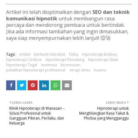
Artikel ini telah dioptimalkan dengan
SEO dan teknik
komunikasi hipnotik
untuk membangun rasa
percaya dan mendorong pembaca untuk bertindak.
Jika ada informasi tambahan yang ingin dimasukkan,
saya siap menyempurnakan lebih lanjut! 😊🚀
Tags:
Artikel
berhenti merokok
fobia
Hipnoterapi Brebes
hipnoterapi Cirebon
hipnoterapi Pemalang
hipnoterapi Slawi
hipnoterapi Tegal
insomnia
kecemasan
pelatihan hipnoterapi profesional.
terapi stres
trauma
LEBIH LAMA
LEBIH BARU
Klinik Hipnoterapi di Wanasari –
Hipnoterapi untuk
Solusi Profesional untuk
Menghilangkan Rasa Takut &
Gangguan Pikiran, Perilaku, dan
Phobia yang Mengganggu
Keluarga