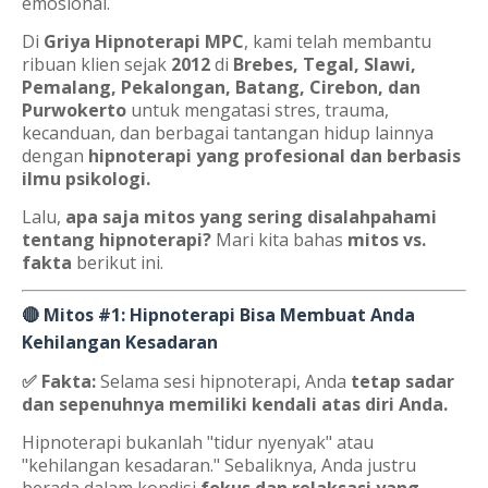
emosional.
Di
Griya Hipnoterapi MPC
, kami telah membantu
ribuan klien sejak
2012
di
Brebes, Tegal, Slawi,
Pemalang, Pekalongan, Batang, Cirebon, dan
Purwokerto
untuk mengatasi stres, trauma,
kecanduan, dan berbagai tantangan hidup lainnya
dengan
hipnoterapi yang profesional dan berbasis
ilmu psikologi.
Lalu,
apa saja mitos yang sering disalahpahami
tentang hipnoterapi?
Mari kita bahas
mitos vs.
fakta
berikut ini.
🔴 Mitos #1: Hipnoterapi Bisa Membuat Anda
Kehilangan Kesadaran
✅ Fakta:
Selama sesi hipnoterapi, Anda
tetap sadar
dan sepenuhnya memiliki kendali atas diri Anda.
Hipnoterapi bukanlah "tidur nyenyak" atau
"kehilangan kesadaran." Sebaliknya, Anda justru
berada dalam kondisi
fokus dan relaksasi yang