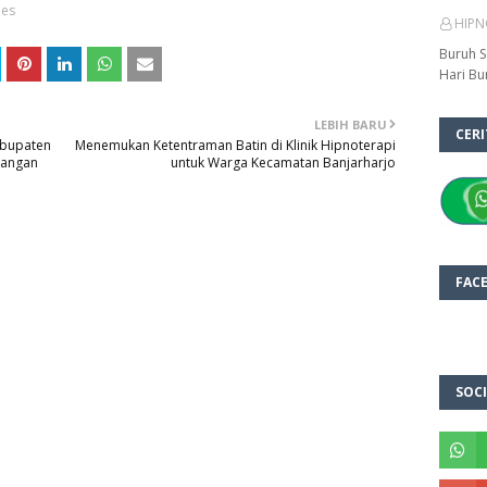
bes
HIPN
Buruh S
Hari Bu
LEBIH BARU
CER
abupaten
Menemukan Ketentraman Batin di Klinik Hipnoterapi
nangan
untuk Warga Kecamatan Banjarharjo
FAC
SOCI