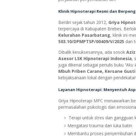
Klinik Hipnoterapi Resmi dan Berpeng
Berdiri sejak tahun 2012,
Griya Hipno
terpercaya di Kabupaten Brebes. Berlok
Kelurahan Pasarbatang
, klinik ini 
503.10/DPMPTSP/00409/V/2025
dan te
Dibalik kesuksesannya, ada sosok
Aziz
Asesor LSK Hipnoterapi Indonesia
, 
juga dikenal sebagai penulis buku
“Aku
Mbuh Priben Carane, Kersane Gusti
kebijaksanaan lokal dengan pendekata
Layanan Hipnoterapi: Menyentuh Aspek
Griya Hipnoterapi MPC menawarkan ber
permasalahan psikologis dan emosional,
Terapi untuk stres dan gangguan 
Mengatasi trauma dan luka batin
Membantu proses penyembuhan diri