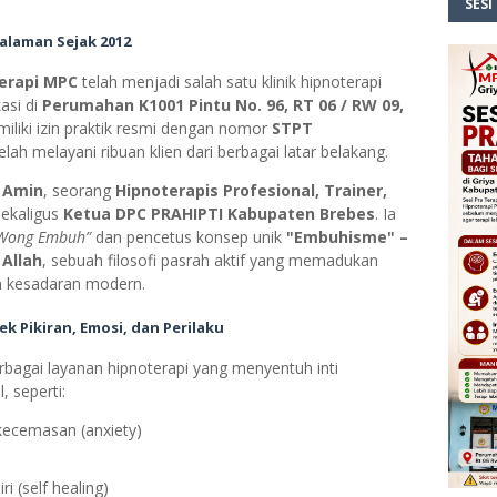
SESI
alaman Sejak 2012
terapi MPC
telah menjadi salah satu klinik hipnoterapi
asi di
Perumahan K1001 Pintu No. 96, RT 06 / RW 09,
memiliki izin praktik resmi dengan nomor
STPT
lah melayani ribuan klien dari berbagai latar belakang.
 Amin
, seorang
Hipnoterapis Profesional, Trainer,
sekaligus
Ketua DPC PRAHIPTI Kabupaten Brebes
. Ia
 Wong Embuh”
dan pencetus konsep unik
"Embuhisme" –
 Allah
, sebuah filosofi pasrah aktif yang memadukan
n kesadaran modern.
 Pikiran, Emosi, dan Perilaku
bagai layanan hipnoterapi yang menyentuh inti
 seperti:
kecemasan (anxiety)
 (self healing)