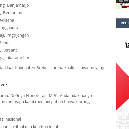
ang, Banjarharjo
, Bentarsari
 Adisana
REGI
Linggapura
aji, Pagojengan
 Benda
i, Kersana
g, Jatibarang Lor
ari luar Kabupaten Brebes karena kualitas layanan yang
MPC?
sama. Di Griya Hipnoterapi MPC, Anda tidak hanya
lasan mengapa kami menjadi pilihan banyak orang:
asi nasional
han spiritual dan kearifan lokal