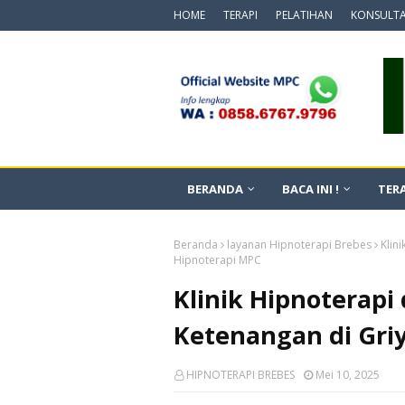
HOME
TERAPI
PELATIHAN
KONSULTA
BERANDA
BACA INI !
TERA
Beranda
layanan Hipnoterapi Brebes
Klin
Hipnoterapi MPC
Klinik Hipnoterap
Ketenangan di Gri
HIPNOTERAPI BREBES
Mei 10, 2025