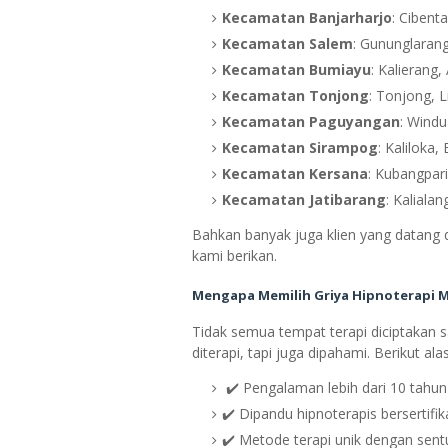
Kecamatan Banjarharjo
: Cibent
Kecamatan Salem
: Gununglarang
Kecamatan Bumiayu
: Kalierang,
Kecamatan Tonjong
: Tonjong, 
Kecamatan Paguyangan
: Windu
Kecamatan Sirampog
: Kaliloka,
Kecamatan Kersana
: Kubangpar
Kecamatan Jatibarang
: Kalialan
Bahkan banyak juga klien yang datang d
kami berikan.
Mengapa Memilih Griya Hipnoterapi 
Tidak semua tempat terapi diciptakan 
diterapi, tapi juga dipahami. Berikut a
✔️ Pengalaman lebih dari 10 tahun
✔️ Dipandu hipnoterapis bersertifik
✔️ Metode terapi unik dengan sentu