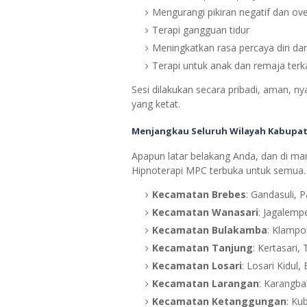
Mengurangi pikiran negatif dan ove
Terapi gangguan tidur
Meningkatkan rasa percaya diri da
Terapi untuk anak dan remaja terka
Sesi dilakukan secara pribadi, aman, n
yang ketat.
Menjangkau Seluruh Wilayah Kabupa
Apapun latar belakang Anda, dan di man
Hipnoterapi MPC terbuka untuk semua. K
Kecamatan Brebes
: Gandasuli, 
Kecamatan Wanasari
: Jagalemp
Kecamatan Bulakamba
: Klampok
Kecamatan Tanjung
: Kertasari
Kecamatan Losari
: Losari Kidul,
Kecamatan Larangan
: Karangba
Kecamatan Ketanggungan
: Ku