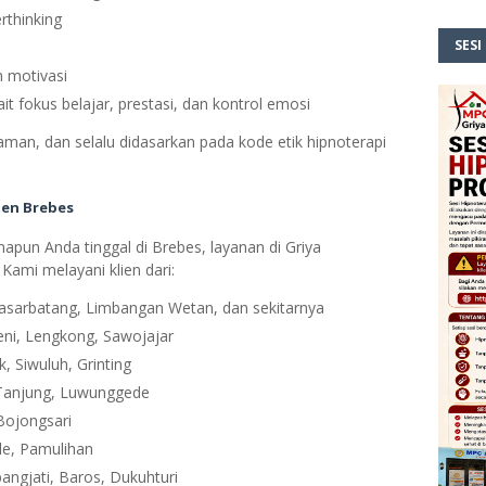
rthinking
SESI
n motivasi
it fokus belajar, prestasi, dan kontrol emosi
yaman, dan selalu didasarkan pada kode etik hipnoterapi
ten Brebes
apun Anda tinggal di Brebes, layanan di Griya
ami melayani klien dari:
Pasarbatang, Limbangan Wetan, dan sekitarnya
eni, Lengkong, Sawojajar
, Siwuluh, Grinting
, Tanjung, Luwunggede
 Bojongsari
le, Pamulihan
bangjati, Baros, Dukuhturi