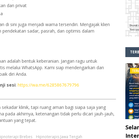
an dan privat
sa
 di sini juga menjadi warna tersendiri. Mengajak klien
 pendekatan sadar, pasrah, dan optimis dalam
TER
an adalah bentuk keberanian. Jangan ragu untuk
ratis melalui WhatsApp. Kami siap mendengarkan dan
TER
ik diri Anda.
nji sesi
:
https://wa.me/6285867679796
sekadar klinik, tapi ruang aman bagi siapa saja yang
na pada akhirnya, ketenangan tidak perlu dicari jauh-jauh,
ntuan yang tepat.
Sela
Inte
ipnoterapi Brebes
Hipnoterapis Jawa Tengah