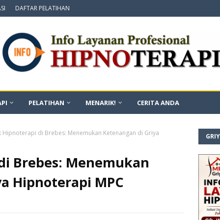
SI
DAFTAR PELATIHAN
PI
PELATIHAN
MENARIK!
CERITA ANDA
ik Hipnoterapi di Brebes: Menemukan Ketenangan di Griya
GRI
i di Brebes: Menemukan
ya Hipnoterapi MPC