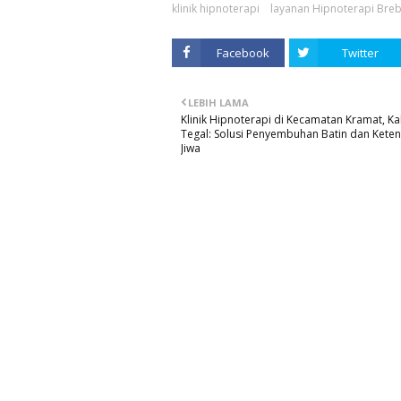
klinik hipnoterapi
layanan Hipnoterapi Bre
Facebook
Twitter
LEBIH LAMA
Klinik Hipnoterapi di Kecamatan Kramat, K
Tegal: Solusi Penyembuhan Batin dan Kete
Jiwa