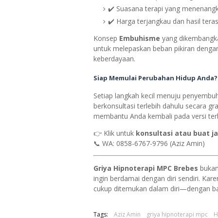
✔️ Suasana terapi yang menenangk
✔️ Harga terjangkau dan hasil tera
Konsep
Embuhisme
yang dikembangkan
untuk melepaskan beban pikiran dengan
keberdayaan.
Siap Memulai Perubahan Hidup Anda?
Setiap langkah kecil menuju penyembuh
berkonsultasi terlebih dahulu secara g
membantu Anda kembali pada versi terba
👉 Klik untuk
konsultasi atau buat ja
📞 WA: 0858-6767-9796 (Aziz Amin)
Griya Hipnoterapi MPC Brebes
bukan 
ingin berdamai dengan diri sendiri. Kare
cukup ditemukan dalam diri—dengan ba
Tags:
Aziz Amin
griya hipnoterapi mpc
H