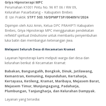
Griya Hipnoterapi MPC
Perumahan K1001 Pintu No. 96 RT 06 / RW 09,
Kelurahan Pasarbatang – Kabupaten Brebes
📄 Izin Praktik:
STPT 503.10/DPMPTSP/00409/V/2024
Dipimpin oleh Aziz Amin, Ketua DPC PRAHIPTI Kabupaten
Brebes, Griya Hipnoterapi MPC menggunakan pendekatan
reflektif spiritual
Embuhisme
untuk membantu penyembuhan
luka batin dan membangun ketenangan jiwa.
Melayani Seluruh Desa di Kecamatan Kramat
Layanan hipnoterapi kami meliputi warga dari desa dan
kelurahan berikut di Kecamatan Kramat:
Babakan, Bangungalih, Bongkok, Dinuk, Jatilawang,
Kemantran, Kemuning, Kepunduhan, Kertaharja,
Kertayasa, Ketileng, Kramat, Maribaya, Mejasem Barat,
Mejasem Timur, Munjungagung, Padaharja,
Plumbungan, Tanjungharja, dan Kelurahan Dampyak.
Layanan yang tersedia: