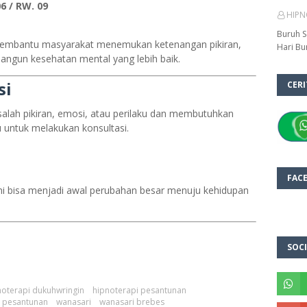
6 / RW. 09
HIPN
Buruh S
membantu masyarakat menemukan ketenangan pikiran,
Hari Bu
angun kesehatan mental yang lebih baik.
si
CER
alah pikiran, emosi, atau perilaku dan membutuhkan
 untuk melakukan konsultasi.
FAC
 ini bisa menjadi awal perubahan besar menuju kehidupan
SOCI
noterapi dukuhwringin
hipnoterapi pesantunan
l pesantunan
wanasari
wanasari brebes