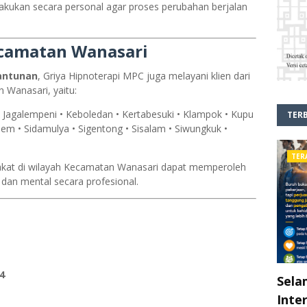
lakukan secara personal agar proses perubahan berjalan
ecamatan Wanasari
antunan
, Griya Hipnoterapi MPC juga melayani klien dari
n Wanasari, yaitu:
 Jagalempeni • Keboledan • Kertabesuki • Klampok • Kupu
TER
sem • Sidamulya • Sigentong • Sisalam • Siwungkuk •
TER
akat di wilayah Kecamatan Wanasari dapat memperoleh
, dan mental secara profesional.
4
Sela
Inte