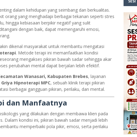
SESI
nting dalam kehidupan yang seimbang dan berkualitas.
ikit orang yang menghadapi berbagai tekanan seperti stres
, hingga kebiasaan berpikir negatif yang sulit
ak ditangani dengan baik, dapat memengaruhi emosi,
rang.
makin dikenal masyarakat untuk membantu mengatasi
oterapi
. Metode terapi ini memanfaatkan kondisi
eseorang mengakses pikiran bawah sadar sehingga akar
es perubahan mental dapat berjalan lebih efektif.
Kecamatan Wanasari, Kabupaten Brebes
, layanan
i
Griya Hipnoterapi MPC
, sebuah klinik terapi pikiran
i berbagai gangguan pikiran, perilaku, dan mental.
pi dan Manfaatnya
psikologis yang dilakukan dengan membawa klien pada
. Dalam kondisi ini, pikiran bawah sadar menjadi lebih
embantu memperbaiki pola pikir, emosi, serta perilaku