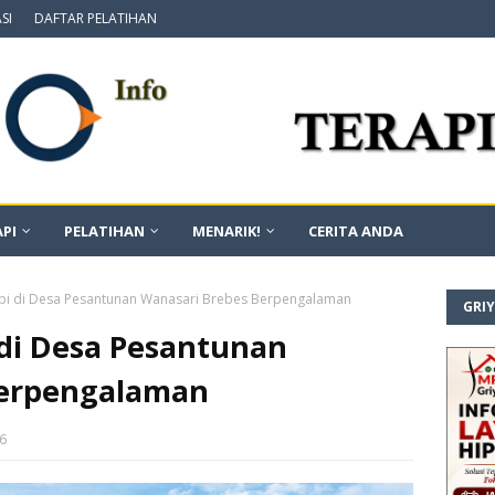
SI
DAFTAR PELATIHAN
PI
PELATIHAN
MENARIK!
CERITA ANDA
api di Desa Pesantunan Wanasari Brebes Berpengalaman
GRI
 di Desa Pesantunan
Berpengalaman
26