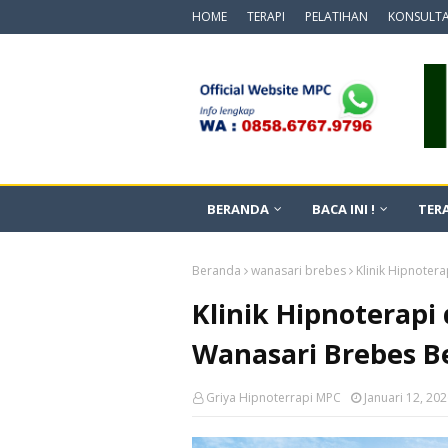
HOME
TERAPI
PELATIHAN
KONSULTA
BERANDA
BACA INI !
TERA
Beranda
wanasari brebes
Klinik Hipnoter
Klinik Hipnoterapi
Wanasari Brebes 
Griya Hipnoterrapi MPC
Januari 12, 20