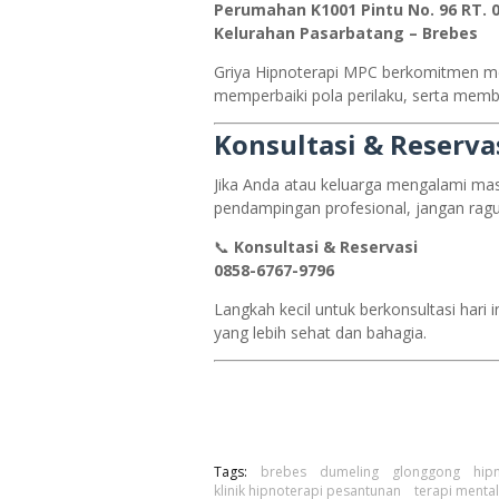
Perumahan K1001 Pintu No. 96 RT. 0
Kelurahan Pasarbatang – Brebes
Griya Hipnoterapi MPC berkomitmen 
memperbaiki pola perilaku, serta memb
Konsultasi & Reserva
Jika Anda atau keluarga mengalami mas
pendampingan profesional, jangan ragu
📞
Konsultasi & Reservasi
0858-6767-9796
Langkah kecil untuk berkonsultasi hari
yang lebih sehat dan bahagia.
Tags:
brebes
dumeling
glonggong
hip
klinik hipnoterapi pesantunan
terapi menta