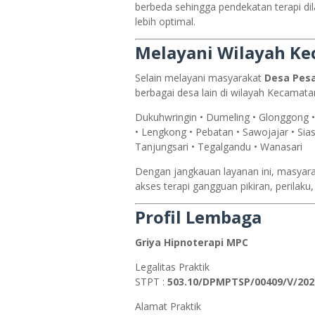
berbeda sehingga pendekatan terapi di
lebih optimal.
Melayani Wilayah K
Selain melayani masyarakat
Desa Pes
berbagai desa lain di wilayah Kecamata
Dukuhwringin • Dumeling • Glonggong •
• Lengkong • Pebatan • Sawojajar • Sia
Tanjungsari • Tegalgandu • Wanasari
Dengan jangkauan layanan ini, masyar
akses terapi gangguan pikiran, perilaku
Profil Lembaga
Griya Hipnoterapi MPC
Legalitas Praktik
STPT :
503.10/DPMPTSP/00409/V/202
Alamat Praktik