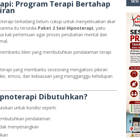
rapi: Program Terapi Bertahap
SESI
iran
noterapi terkadang belum cukup untuk menyelesaikan akar
arena itu tersedia
Paket 2 Sesi Hipnoterapi
, yaitu
ua kali pertemuan agar proses perubahan mental dan
mal.
k membantu klien yang membutuhkan pendalaman terapi
 terapi yang membantu seseorang mengakses pikiran
ikir, emosi, dan kebiasaan yang mengganggu kehidupan
ipnoterapi Dibutuhkan?
ikan untuk kondisi seperti:
membutuhkan pendalaman
tidak menyenangkan
ikan