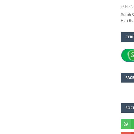
HIPN
Buruh S
Hari Bu
CER
FAC
SOCI