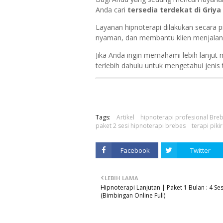
Anda cari
tersedia terdekat di Griy
Layanan hipnoterapi dilakukan secara p
nyaman, dan membantu klien menjalani
Jika Anda ingin memahami lebih lanjut 
terlebih dahulu untuk mengetahui jenis
Tags:
Artikel
hipnoterapi profesional Bre
paket 2 sesi hipnoterapi brebes
terapi piki
Facebook
Twitter
LEBIH LAMA
Hipnoterapi Lanjutan | Paket 1 Bulan : 4 Ses
(Bimbingan Online Full)