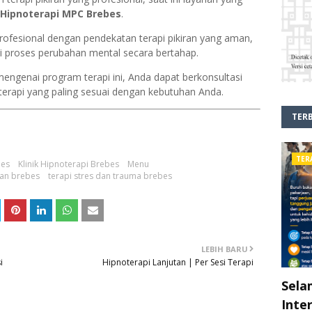
a Hipnoterapi MPC Brebes
.
rofesional dengan pendekatan terapi pikiran yang aman,
 proses perubahan mental secara bertahap.
mengenai program terapi ini, Anda dapat berkonsultasi
 terapi yang paling sesuai dengan kebutuhan Anda.
TER
TER
bes
Klinik Hipnoterapi Brebes
Menu
ran brebes
terapi stres dan trauma brebes
LEBIH BARU
i
Hipnoterapi Lanjutan | Per Sesi Terapi
Sela
Inte