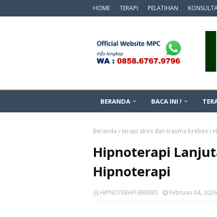
HOME
TERAPI
PELATIHAN
KONSULTA
BERANDA
BACA INI !
TERA
Beranda
terapi stres dan trauma brebes
H
Hipnoterapi Lanjut
Hipnoterapi
HIPNOTERAPI BREBES
Februari 04, 2026