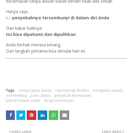
Kecemasan tanpa alasan bukan berarti tidak ada sebab.
Hanya saja…
👉
penyebabnya tersembunyi di dalam diri Anda
Dan kabar baiknya:
itu bisa dipahami dan dipulihkan
Anda berhak merasa tenang.
Dan langkah pertama bisa dimulai hari ini.
Tags:
cemas tanpa alasan
Hipnoterapi Brebes
mengatasi anxiety
overthinking
panic attack
penyebab kecemasan
pikiran bawah sadar
terapi kecemasan
LEBIH LAMA
LEBIH BARU