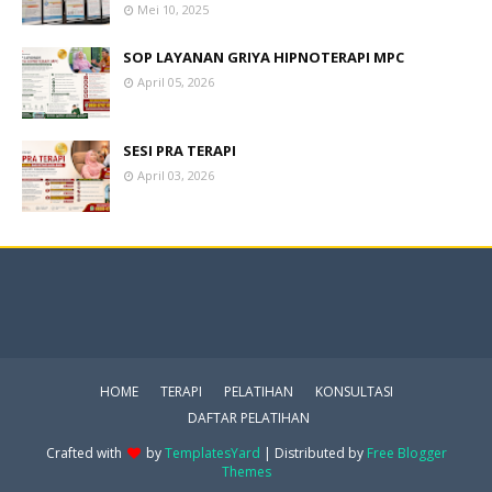
Mei 10, 2025
SOP LAYANAN GRIYA HIPNOTERAPI MPC
April 05, 2026
SESI PRA TERAPI
April 03, 2026
HOME
TERAPI
PELATIHAN
KONSULTASI
DAFTAR PELATIHAN
Crafted with
by
TemplatesYard
| Distributed by
Free Blogger
Themes