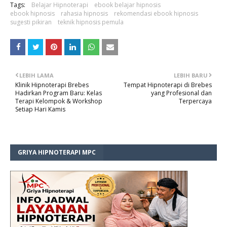
Tags:
Belajar Hipnoterapi
ebook belajar hipnosis
ebook hipnosis
rahasia hipnosis
rekomendasi ebook hipnosis
sugesti pikiran
teknik hipnosis pemula
LEBIH LAMA
LEBIH BARU
Klinik Hipnoterapi Brebes
Tempat Hipnoterapi di Brebes
Hadirkan Program Baru: Kelas
yang Profesional dan
Terapi Kelompok & Workshop
Terpercaya
Setiap Hari Kamis
GRIYA HIPNOTERAPI MPC