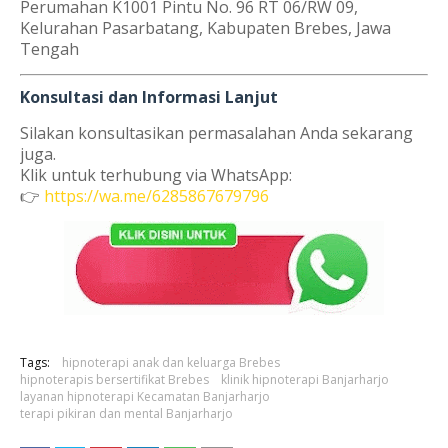
Perumahan K1001 Pintu No. 96 RT 06/RW 09,
Kelurahan Pasarbatang, Kabupaten Brebes, Jawa
Tengah
Konsultasi dan Informasi Lanjut
Silakan konsultasikan permasalahan Anda sekarang
juga.
Klik untuk terhubung via WhatsApp:
👉
https://wa.me/6285867679796
Tags:
hipnoterapi anak dan keluarga Brebes
hipnoterapis bersertifikat Brebes
klinik hipnoterapi Banjarharjo
layanan hipnoterapi Kecamatan Banjarharjo
terapi pikiran dan mental Banjarharjo