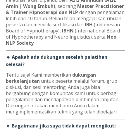
Pelatihan akan dipandu oleh
Aziz Aminudin (Aziz
Amin | Wong Embuh)
, seorang
Master Practitioner
& Trainer Hipnoterapi dan NLP
dengan pengalaman
lebih dari 10 tahun. Beliau telah mengajarkan ribuan
peserta dan memiliki sertifikasi dari
IBH
(Indonesian
Board of Hypnotherapy),
IBHN
(International Board
of Hypnotherapy and Neurolinguistics), serta
Neo
NLP Society
.
🔹 Apakah ada dukungan setelah pelatihan
selesai?
Tentu saja! Kami memberikan
dukungan
berkelanjutan
untuk peserta melalui forum, grup
diskusi, dan sesi mentoring. Anda juga bisa
bergabung dengan komunitas kami untuk berbagi
pengalaman dan mendapatkan bimbingan lanjutan.
Dukungan ini akan membantu Anda dalam
mengimplementasikan teknik yang telah dipelajari.
🔹 Bagaimana jika saya tidak dapat mengikuti