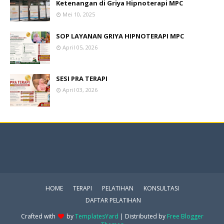
Ketenangan di Griya Hipnoterapi MPC
Mei 10, 2025
SOP LAYANAN GRIYA HIPNOTERAPI MPC
April 05, 2026
SESI PRA TERAPI
April 03, 2026
HOME
TERAPI
PELATIHAN
KONSULTASI
DAFTAR PELATIHAN
Crafted with
by
TemplatesYard
| Distributed by
Free Blogger