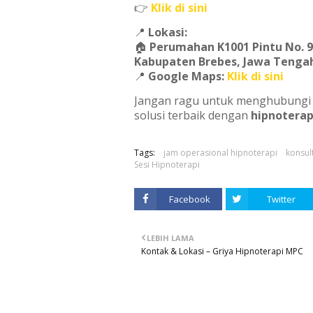
👉
Klik di sini
📍
Lokasi:
🏠
Perumahan K1001 Pintu No. 96
Kabupaten Brebes, Jawa Tenga
📍
Google Maps:
Klik di sini
Jangan ragu untuk menghubungi
solusi terbaik dengan
hipnoterap
Tags:
jam operasional hipnoterapi
konsul
Sesi Hipnoterapi
Facebook
Twitter
LEBIH LAMA
Kontak & Lokasi – Griya Hipnoterapi MPC