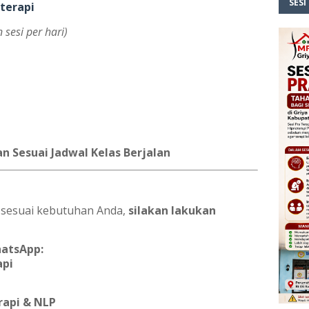
SESI
terapi
 sesi per hari)
an Sesuai Jadwal Kelas Berjalan
 sesuai kebutuhan Anda,
silakan lakukan
hatsApp:
api
rapi & NLP