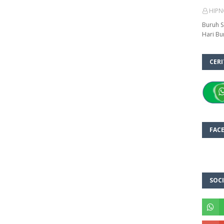
HIPN
Buruh S
Hari Bu
CER
FAC
SOCI