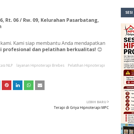
SESI
, Rt. 06 / Rw. 09, Kelurahan Pasarbatang,
h
 kami. Kami siap membantu Anda mendapatkan
i profesional dan pelatihan berkualitas!
😊
tasi NLP
layanan Hipnoterapi Brebes
Pelatihan Hipnoterapi
LEBIH BARU
Terapi di Griya Hipnoterapi MPC