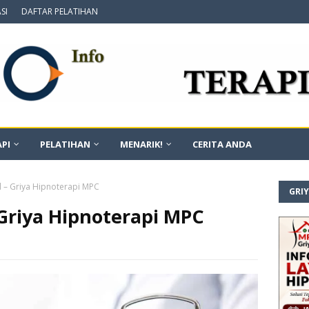
SI
DAFTAR PELATIHAN
PI
PELATIHAN
MENARIK!
CERITA ANDA
 – Griya Hipnoterapi MPC
GRI
Griya Hipnoterapi MPC