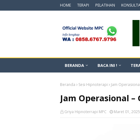
HOME
TERAPI
PELATIHAN
KONSULTA
BERANDA
BACA INI !
TERA
Beranda
Sesi Hipnoterapi
Jam Operasional
Jam Operasional – 
Griya Hipnoterrapi MPC
Maret 01, 2025