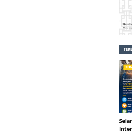
TER
TER
Sela
Inte