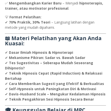
✅
Mengembangkan Karier Baru
– Menjadi
hipnoterapis,
trainer, atau motivator profesional
.
💡
Format Pelatihan:
✔
70% Praktik, 30% Teori
– Langsung latihan dengan
metode yang mudah dipahami.
📖 Materi Pelatihan yang Akan Anda
Kuasai:
✔
Dasar Ilmiah Hipnosis & Hipnoterapi
✔
Mekanisme Pikiran: Sadar vs. Bawah Sadar
✔
Tes Sugestivitas – Seberapa Mudah Seseorang
Dihipnotis?
✔
Teknik Hipnosis Cepat (Rapid Induction) & Relaksasi
Bertahap
✔
Cara Memberikan Sugesti yang Efektif & Berkualitas
✔
Self-Hypnosis untuk Peningkatan Diri & Motivasi
✔
Davis-Husband Scale – Mengukur Kedalaman Hipnosis
✔
Teknik Pengakhiran Sesi Hipnosis Secara Benar
🎓 Keunggulan Belajar di MPC