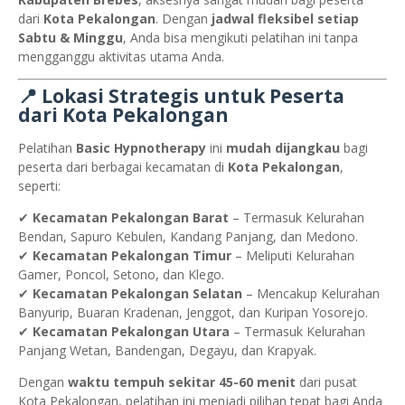
dari
Kota Pekalongan
. Dengan
jadwal fleksibel setiap
Sabtu & Minggu
, Anda bisa mengikuti pelatihan ini tanpa
mengganggu aktivitas utama Anda.
📍 Lokasi Strategis untuk Peserta
dari Kota Pekalongan
Pelatihan
Basic Hypnotherapy
ini
mudah dijangkau
bagi
peserta dari berbagai kecamatan di
Kota Pekalongan
,
seperti:
✔
Kecamatan Pekalongan Barat
– Termasuk Kelurahan
Bendan, Sapuro Kebulen, Kandang Panjang, dan Medono.
✔
Kecamatan Pekalongan Timur
– Meliputi Kelurahan
Gamer, Poncol, Setono, dan Klego.
✔
Kecamatan Pekalongan Selatan
– Mencakup Kelurahan
Banyurip, Buaran Kradenan, Jenggot, dan Kuripan Yosorejo.
✔
Kecamatan Pekalongan Utara
– Termasuk Kelurahan
Panjang Wetan, Bandengan, Degayu, dan Krapyak.
Dengan
waktu tempuh sekitar 45-60 menit
dari pusat
Kota Pekalongan, pelatihan ini menjadi pilihan tepat bagi Anda