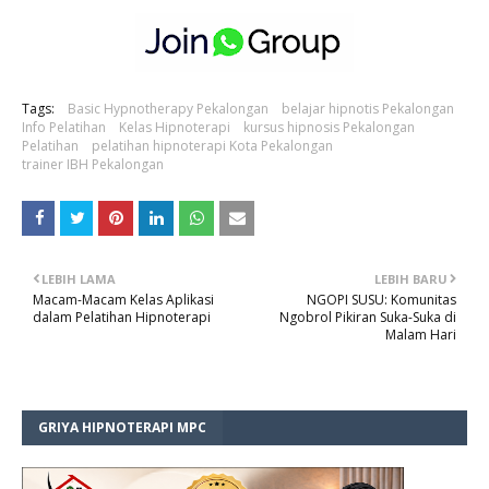
Tags:
Basic Hypnotherapy Pekalongan
belajar hipnotis Pekalongan
Info Pelatihan
Kelas Hipnoterapi
kursus hipnosis Pekalongan
Pelatihan
pelatihan hipnoterapi Kota Pekalongan
trainer IBH Pekalongan
LEBIH LAMA
LEBIH BARU
Macam-Macam Kelas Aplikasi
NGOPI SUSU: Komunitas
dalam Pelatihan Hipnoterapi
Ngobrol Pikiran Suka-Suka di
Malam Hari
GRIYA HIPNOTERAPI MPC