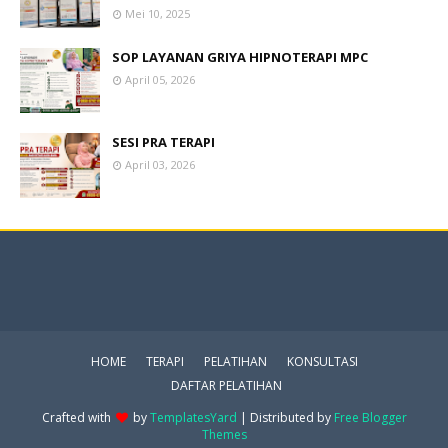
Mei 10, 2025
SOP LAYANAN GRIYA HIPNOTERAPI MPC
April 05, 2026
SESI PRA TERAPI
April 03, 2026
HOME
TERAPI
PELATIHAN
KONSULTASI
DAFTAR PELATIHAN
Crafted with
by
TemplatesYard
| Distributed by
Free Blogger
Themes