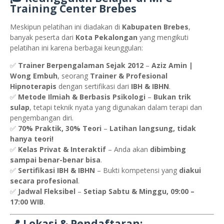
Training Center Brebes
Meskipun pelatihan ini diadakan di
Kabupaten Brebes
,
banyak peserta dari
Kota Pekalongan
yang mengikuti
pelatihan ini karena berbagai keunggulan:
✅
Trainer Berpengalaman Sejak 2012
–
Aziz Amin |
Wong Embuh
, seorang
Trainer & Profesional
Hipnoterapis
dengan sertifikasi dari
IBH & IBHN
.
✅
Metode Ilmiah & Berbasis Psikologi
–
Bukan trik
sulap
, tetapi teknik nyata yang digunakan dalam terapi dan
pengembangan diri.
✅
70% Praktik, 30% Teori
–
Latihan langsung, tidak
hanya teori!
✅
Kelas Privat & Interaktif
– Anda akan
dibimbing
sampai benar-benar bisa
.
✅
Sertifikasi IBH & IBHN
– Bukti kompetensi yang
diakui
secara profesional
.
✅
Jadwal Fleksibel
–
Setiap Sabtu & Minggu, 09:00 –
17:00 WIB
.
📍 Lokasi & Pendaftaran: