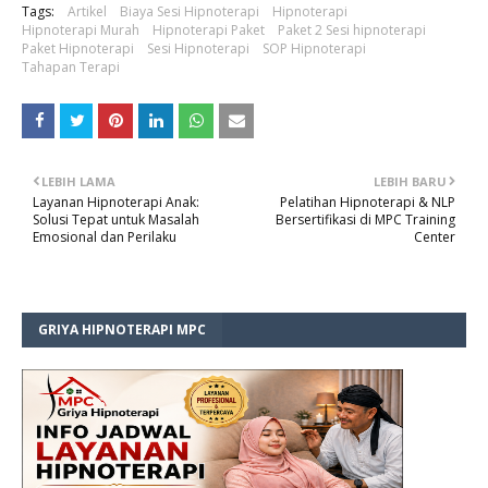
Tags:
Artikel
Biaya Sesi Hipnoterapi
Hipnoterapi
Hipnoterapi Murah
Hipnoterapi Paket
Paket 2 Sesi hipnoterapi
Paket Hipnoterapi
Sesi Hipnoterapi
SOP Hipnoterapi
Tahapan Terapi
LEBIH LAMA
LEBIH BARU
Layanan Hipnoterapi Anak:
Pelatihan Hipnoterapi & NLP
Solusi Tepat untuk Masalah
Bersertifikasi di MPC Training
Emosional dan Perilaku
Center
GRIYA HIPNOTERAPI MPC