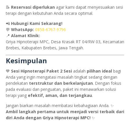
📝
Reservasi diperlukan
agar kami dapat menyesuaikan sesi
terapi dengan kebutuhan Anda secara optimal.
📲
Hubungi Kami Sekarang!
💬
WhatsApp:
0858-6767-9796
📍
Alamat Klinik:
Griya Hipnoterapi MPC, Desa Krasak RT 04/RW 03, Kecamatan
Brebes, Kabupaten Brebes, Jawa Tengah.
Kesimpulan
💙
Sesi Hipnoterapi Paket 2 Sesi
adalah
pilihan ideal
bagi
Anda yang ingin mengatasi masalah tingkat sedang dengan
pendekatan
terstruktur dan berkelanjutan
. Dengan fokus
pada evaluasi dan penguatan, paket ini menawarkan solusi
terapi yang
efektif, aman, dan terjangkau
.
Jangan biarkan masalah membatasi kebahagiaan Anda. ✨
Ambil langkah pertama untuk menjadi versi terbaik dari
diri Anda dengan Griya Hipnoterapi MPC!
✨