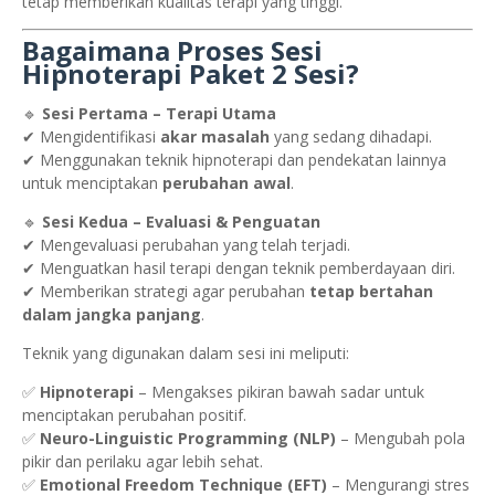
tetap memberikan kualitas terapi yang tinggi.
Bagaimana Proses Sesi
Hipnoterapi Paket 2 Sesi?
🔹
Sesi Pertama – Terapi Utama
✔ Mengidentifikasi
akar masalah
yang sedang dihadapi.
✔ Menggunakan teknik hipnoterapi dan pendekatan lainnya
untuk menciptakan
perubahan awal
.
🔹
Sesi Kedua – Evaluasi & Penguatan
✔ Mengevaluasi perubahan yang telah terjadi.
✔ Menguatkan hasil terapi dengan teknik pemberdayaan diri.
✔ Memberikan strategi agar perubahan
tetap bertahan
dalam jangka panjang
.
Teknik yang digunakan dalam sesi ini meliputi:
✅
Hipnoterapi
– Mengakses pikiran bawah sadar untuk
menciptakan perubahan positif.
✅
Neuro-Linguistic Programming (NLP)
– Mengubah pola
pikir dan perilaku agar lebih sehat.
✅
Emotional Freedom Technique (EFT)
– Mengurangi stres