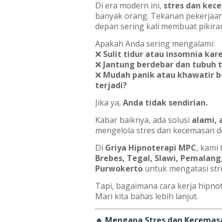
Di era modern ini,
stres dan kec
banyak orang. Tekanan pekerjaan,
depan sering kali membuat pikira
Apakah Anda sering mengalami:
❌
Sulit tidur atau insomnia kar
❌
Jantung berdebar dan tubuh 
❌
Mudah panik atau khawatir b
terjadi?
Jika ya,
Anda tidak sendirian.
Kabar baiknya, ada solusi
alami, 
mengelola stres dan kecemasan d
Di
Griya Hipnoterapi MPC
, kami
Brebes, Tegal, Slawi, Pemalang
Purwokerto
untuk mengatasi st
Tapi, bagaimana cara kerja hipno
Mari kita bahas lebih lanjut.
🔹 Mengapa Stres dan Kecemasa