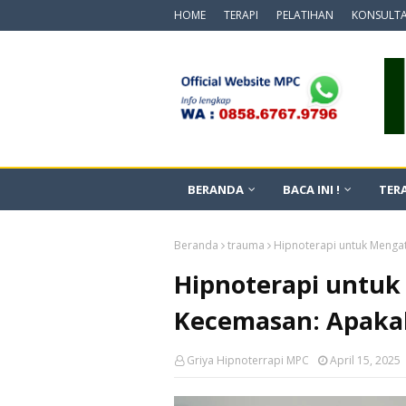
HOME
TERAPI
PELATIHAN
KONSULTA
BERANDA
BACA INI !
TERA
Beranda
trauma
Hipnoterapi untuk Mengat
Hipnoterapi untuk
Kecemasan: Apakah
Griya Hipnoterrapi MPC
April 15, 2025