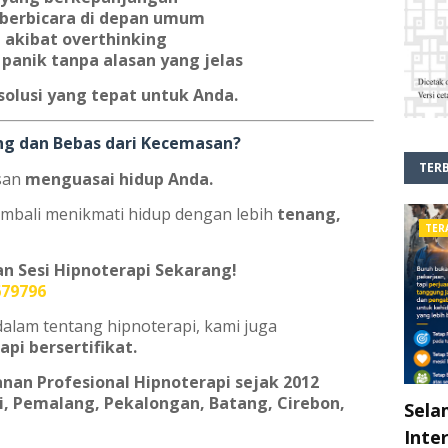
 berbicara di depan umum
a akibat overthinking
panik tanpa alasan yang jelas
solusi yang tepat untuk Anda.
ang dan Bebas dari Kecemasan?
TER
asan
menguasai hidup Anda.
embali menikmati hidup dengan lebih
tenang,
TER
an Sesi Hipnoterapi Sekarang!
679796
 dalam tentang hipnoterapi, kami juga
api bersertifikat.
nan Profesional Hipnoterapi sejak 2012
wi, Pemalang, Pekalongan, Batang, Cirebon,
Sela
Inte