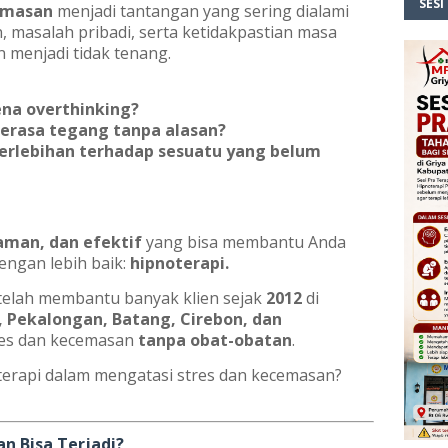
SESI
emasan
menjadi tantangan yang sering dialami
 masalah pribadi, serta ketidakpastian masa
n menjadi tidak tenang.
ena overthinking?
terasa tegang tanpa alasan?
erlebihan terhadap sesuatu yang belum
aman, dan efektif
yang bisa membantu Anda
engan lebih baik:
hipnoterapi.
 telah membantu banyak klien sejak
2012
di
, Pekalongan, Batang, Cirebon, dan
res dan kecemasan
tanpa obat-obatan
.
terapi dalam mengatasi stres dan kecemasan?
n Bisa Terjadi?