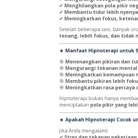
✔
Menghilangkan pola pikir n
✔
Membantu tidur lebih nyenya
✔
Meningkatkan fokus, ketena
Setelah beberapa sesi, banyak o
tenang, lebih fokus, dan tidak
🔹 Manfaat Hipnoterapi untuk 
🎯
Menenangkan pikiran dan tu
🎯
Mengurangi tekanan mental a
🎯
Meningkatkan kemampuan m
🎯
Membantu pikiran lebih foku
🎯
Meningkatkan rasa percaya 
Hipnoterapi bukan hanya membant
menciptakan
pola pikir yang leb
🔹 Apakah Hipnoterapi Cocok u
Jika Anda mengalami:
✔
Stres dan tekanan pekerjaa