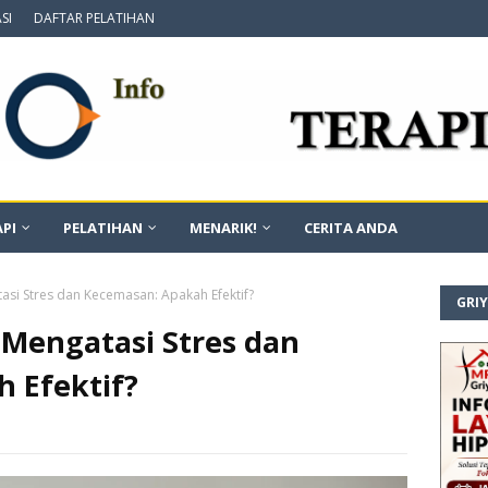
SI
DAFTAR PELATIHAN
PI
PELATIHAN
MENARIK!
CERITA ANDA
asi Stres dan Kecemasan: Apakah Efektif?
GRI
 Mengatasi Stres dan
 Efektif?