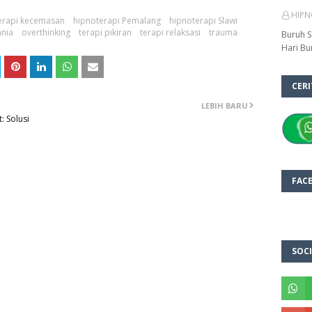
HIPN
erapi kecemasan
hipnoterapi Pemalang
hipnoterapi Slawi
nia
overthinking
terapi pikiran
terapi relaksasi
trauma
Buruh S
Hari Bu
CER
LEBIH BARU
: Solusi
FAC
SOCI