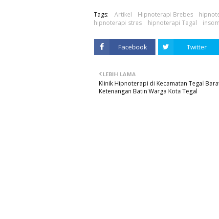
Tags:
Artikel
Hipnoterapi Brebes
hipnot
hipnoterapi stres
hipnoterapi Tegal
insom
Facebook
Twitter
LEBIH LAMA
Klinik Hipnoterapi di Kecamatan Tegal Barat
Ketenangan Batin Warga Kota Tegal