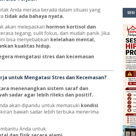
 otak Anda merasa berada dalam situasi yang
SESI
ya
tidak ada bahaya nyata.
tak akan melepaskan
hormon kortisol dan
rasa tegang, sulit fokus, dan mudah panik. Jika
 ini bisa menyebabkan
kelelahan mental,
nkan kualitas hidup.
egera mengatasi stres dan kecemasan
rja untuk Mengatasi Stres dan Kecemasan?
 cara menenangkan sistem saraf dan
 sadar agar lebih rileks dan positif.
, Anda akan dipandu untuk memasuki
kondisi
pikiran bawah sadar lebih terbuka menerima
membantu Anda untuk:
l dan fisik secara alami