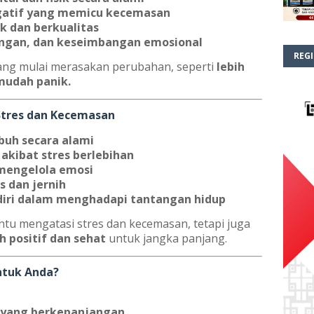
egatif yang memicu kecemasan
k dan berkualitas
ngan, dan keseimbangan emosional
REGI
rang mulai merasakan perubahan, seperti
lebih
 mudah panik.
Stres dan Kecemasan
buh secara alami
kibat stres berlebihan
engelola emosi
s dan jernih
diri dalam menghadapi tantangan hidup
u mengatasi stres dan kecemasan, tetapi juga
ih positif dan sehat
untuk jangka panjang.
ntuk Anda?
n yang berkepanjangan