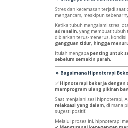
Stres dan kecemasan terjadi saat
mengancam, meskipun sebenarn
Ketika tubuh mengalami stres, o
adrenalin
, yang membuat tubuh te
dibiarkan terus-menerus, kondisi
gangguan tidur, hingga menuru
Itulah mengapa
penting untuk s
sebelum semakin parah.
🔹 Bagaimana Hipnoterapi Beke
✅
Hipnoterapi bekerja dengan
memprogram ulang pikiran bawah
Saat menjalani sesi hipnoterapi
relaksasi yang dalam
, di mana 
sugesti positif.
Melalui proses ini, hipnoterapi 
✔
Mengurangi ketegangan menta