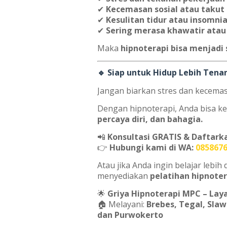
✔
Kecemasan sosial atau takut
✔
Kesulitan tidur atau insomni
✔
Sering merasa khawatir atau 
Maka
hipnoterapi bisa menjadi 
🔹 Siap untuk Hidup Lebih Ten
Jangan biarkan stres dan kecem
Dengan hipnoterapi, Anda bisa k
percaya diri, dan bahagia.
📲
Konsultasi GRATIS & Daftark
👉
Hubungi kami di WA:
085867
Atau jika Anda ingin belajar lebih
menyediakan
pelatihan hipnoter
🌟
Griya Hipnoterapi MPC – Laya
🏠 Melayani:
Brebes, Tegal, Sla
dan Purwokerto