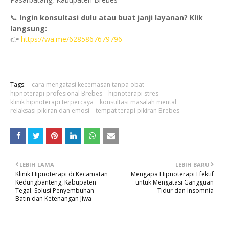
📞
Ingin konsultasi dulu atau buat janji layanan? Klik
langsung:
👉
https://wa.me/6285867679796
Tags:
cara mengatasi kecemasan tanpa obat
hipnoterapi profesional Brebes
hipnoterapi stres
klinik hipnoterapi terpercaya
konsultasi masalah mental
relaksasi pikiran dan emosi
tempat terapi pikiran Brebes
LEBIH LAMA
LEBIH BARU
Klinik Hipnoterapi di Kecamatan
Mengapa Hipnoterapi Efektif
Kedungbanteng, Kabupaten
untuk Mengatasi Gangguan
Tegal: Solusi Penyembuhan
Tidur dan Insomnia
Batin dan Ketenangan Jiwa