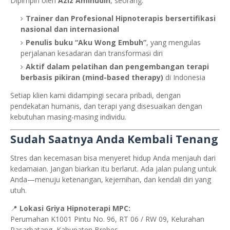
Dipimpin oleh
Aziz Aminudin
, seorang:
Trainer dan Profesional Hipnoterapis bersertifikasi
nasional dan internasional
Penulis buku “Aku Wong Embuh”
, yang mengulas
perjalanan kesadaran dan transformasi diri
Aktif dalam pelatihan dan pengembangan terapi
berbasis pikiran (mind-based therapy)
di Indonesia
Setiap klien kami didampingi secara pribadi, dengan
pendekatan humanis, dan terapi yang disesuaikan dengan
kebutuhan masing-masing individu.
Sudah Saatnya Anda Kembali Tenang
Stres dan kecemasan bisa menyeret hidup Anda menjauh dari
kedamaian. Jangan biarkan itu berlarut. Ada jalan pulang untuk
Anda—menuju ketenangan, kejernihan, dan kendali diri yang
utuh.
📍
Lokasi Griya Hipnoterapi MPC:
Perumahan K1001 Pintu No. 96, RT 06 / RW 09, Kelurahan
Pasarbatang, Kabupaten Brebes