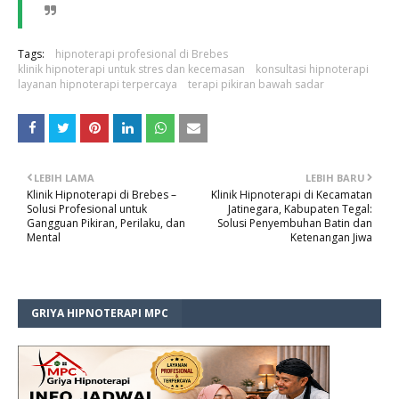
Tags:
hipnoterapi profesional di Brebes
klinik hipnoterapi untuk stres dan kecemasan
konsultasi hipnoterapi
layanan hipnoterapi terpercaya
terapi pikiran bawah sadar
LEBIH LAMA
LEBIH BARU
Klinik Hipnoterapi di Brebes –
Klinik Hipnoterapi di Kecamatan
Solusi Profesional untuk
Jatinegara, Kabupaten Tegal:
Gangguan Pikiran, Perilaku, dan
Solusi Penyembuhan Batin dan
Mental
Ketenangan Jiwa
GRIYA HIPNOTERAPI MPC