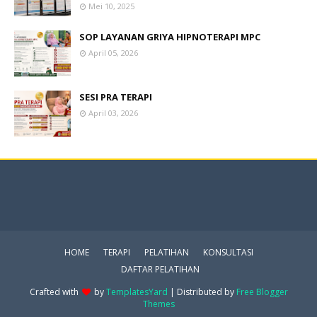
Mei 10, 2025
SOP LAYANAN GRIYA HIPNOTERAPI MPC
April 05, 2026
SESI PRA TERAPI
April 03, 2026
HOME
TERAPI
PELATIHAN
KONSULTASI
DAFTAR PELATIHAN
Crafted with
by
TemplatesYard
| Distributed by
Free Blogger
Themes