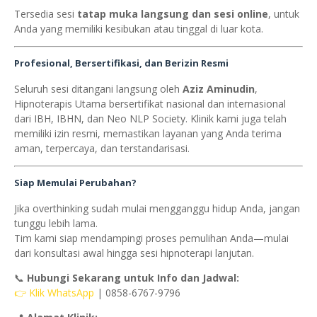
Tersedia sesi
tatap muka langsung dan sesi online
, untuk
Anda yang memiliki kesibukan atau tinggal di luar kota.
Profesional, Bersertifikasi, dan Berizin Resmi
Seluruh sesi ditangani langsung oleh
Aziz Aminudin
,
Hipnoterapis Utama bersertifikat nasional dan internasional
dari IBH, IBHN, dan Neo NLP Society. Klinik kami juga telah
memiliki izin resmi, memastikan layanan yang Anda terima
aman, terpercaya, dan terstandarisasi.
Siap Memulai Perubahan?
Jika overthinking sudah mulai mengganggu hidup Anda, jangan
tunggu lebih lama.
Tim kami siap mendampingi proses pemulihan Anda—mulai
dari konsultasi awal hingga sesi hipnoterapi lanjutan.
📞
Hubungi Sekarang untuk Info dan Jadwal:
👉 Klik WhatsApp
| 0858-6767-9796