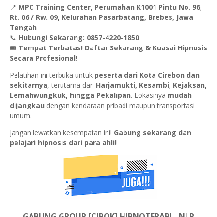
📍
MPC Training Center, Perumahan K1001 Pintu No. 96,
Rt. 06 / Rw. 09, Kelurahan Pasarbatang, Brebes, Jawa
Tengah
📞
Hubungi Sekarang:
0857-4220-1850
🎟
Tempat Terbatas! Daftar Sekarang & Kuasai Hipnosis
Secara Profesional!
Pelatihan ini terbuka untuk
peserta dari Kota Cirebon dan
sekitarnya
, terutama dari
Harjamukti, Kesambi, Kejaksan,
Lemahwungkuk, hingga Pekalipan
. Lokasinya
mudah
dijangkau
dengan kendaraan pribadi maupun transportasi
umum.
Jangan lewatkan kesempatan ini!
Gabung sekarang dan
pelajari hipnosis dari para ahli!
GABUNG GROUP [CIPOK] HIPNOTERAPI - NLP