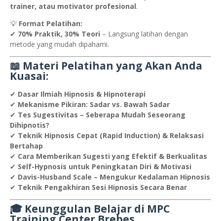
trainer, atau motivator profesional
.
💡
Format Pelatihan:
✔
70% Praktik, 30% Teori
– Langsung latihan dengan
metode yang mudah dipahami.
📖 Materi Pelatihan yang Akan Anda
Kuasai:
✔
Dasar Ilmiah Hipnosis & Hipnoterapi
✔
Mekanisme Pikiran: Sadar vs. Bawah Sadar
✔
Tes Sugestivitas – Seberapa Mudah Seseorang
Dihipnotis?
✔
Teknik Hipnosis Cepat (Rapid Induction) & Relaksasi
Bertahap
✔
Cara Memberikan Sugesti yang Efektif & Berkualitas
✔
Self-Hypnosis untuk Peningkatan Diri & Motivasi
✔
Davis-Husband Scale – Mengukur Kedalaman Hipnosis
✔
Teknik Pengakhiran Sesi Hipnosis Secara Benar
🎓 Keunggulan Belajar di MPC
Training Center Brebes