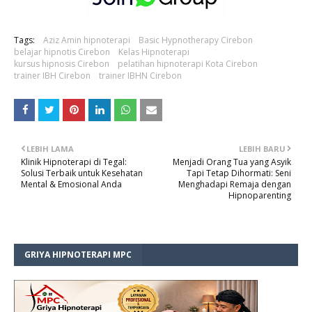
Tags:
Aziz Amin hipnoterapi
Basic Hypnotherapy Cirebon
belajar hipnotis Cirebon
Kelas Hipnoterapi
kursus hipnosis Cirebon
pelatihan hipnoterapi Kota Cirebon
trainer IBH Cirebon
trainer IBHN Cirebon
LEBIH LAMA
LEBIH BARU
Klinik Hipnoterapi di Tegal:
Menjadi Orang Tua yang Asyik
Solusi Terbaik untuk Kesehatan
Tapi Tetap Dihormati: Seni
Mental & Emosional Anda
Menghadapi Remaja dengan
Hipnoparenting
GRIYA HIPNOTERAPI MPC