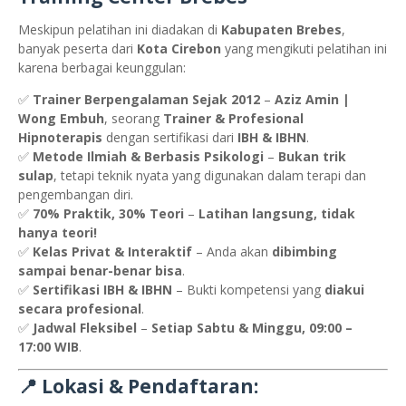
Meskipun pelatihan ini diadakan di
Kabupaten Brebes
,
banyak peserta dari
Kota Cirebon
yang mengikuti pelatihan ini
karena berbagai keunggulan:
✅
Trainer Berpengalaman Sejak 2012
–
Aziz Amin |
Wong Embuh
, seorang
Trainer & Profesional
Hipnoterapis
dengan sertifikasi dari
IBH & IBHN
.
✅
Metode Ilmiah & Berbasis Psikologi
–
Bukan trik
sulap
, tetapi teknik nyata yang digunakan dalam terapi dan
pengembangan diri.
✅
70% Praktik, 30% Teori
–
Latihan langsung, tidak
hanya teori!
✅
Kelas Privat & Interaktif
– Anda akan
dibimbing
sampai benar-benar bisa
.
✅
Sertifikasi IBH & IBHN
– Bukti kompetensi yang
diakui
secara profesional
.
✅
Jadwal Fleksibel
–
Setiap Sabtu & Minggu, 09:00 –
17:00 WIB
.
📍 Lokasi & Pendaftaran: