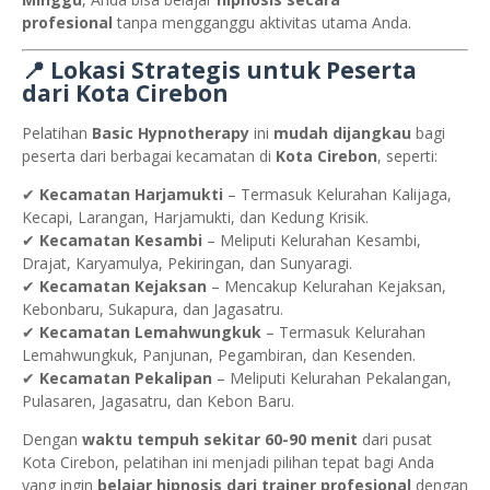
profesional
tanpa mengganggu aktivitas utama Anda.
📍 Lokasi Strategis untuk Peserta
dari Kota Cirebon
Pelatihan
Basic Hypnotherapy
ini
mudah dijangkau
bagi
peserta dari berbagai kecamatan di
Kota Cirebon
, seperti:
✔
Kecamatan Harjamukti
– Termasuk Kelurahan Kalijaga,
Kecapi, Larangan, Harjamukti, dan Kedung Krisik.
✔
Kecamatan Kesambi
– Meliputi Kelurahan Kesambi,
Drajat, Karyamulya, Pekiringan, dan Sunyaragi.
✔
Kecamatan Kejaksan
– Mencakup Kelurahan Kejaksan,
Kebonbaru, Sukapura, dan Jagasatru.
✔
Kecamatan Lemahwungkuk
– Termasuk Kelurahan
Lemahwungkuk, Panjunan, Pegambiran, dan Kesenden.
✔
Kecamatan Pekalipan
– Meliputi Kelurahan Pekalangan,
Pulasaren, Jagasatru, dan Kebon Baru.
Dengan
waktu tempuh sekitar 60-90 menit
dari pusat
Kota Cirebon, pelatihan ini menjadi pilihan tepat bagi Anda
yang ingin
belajar hipnosis dari trainer profesional
dengan